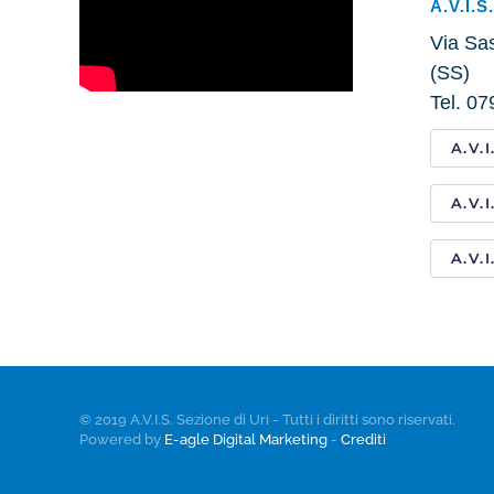
A.V.I.S
Via Sas
(SS)
Tel. 0
A.V.
A.V.
A.V.
© 2019 A.V.I.S. Sezione di Uri - Tutti i diritti sono riservati.
Powered by
E-agle Digital Marketing
-
Crediti