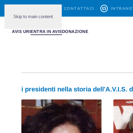
079419777
CONTATTACI
INTRANE
Skip to main content
AVIS URI
ENTRA IN AVIS
DONAZIONE
i presidenti nella storia dell'A.V.I.S. d